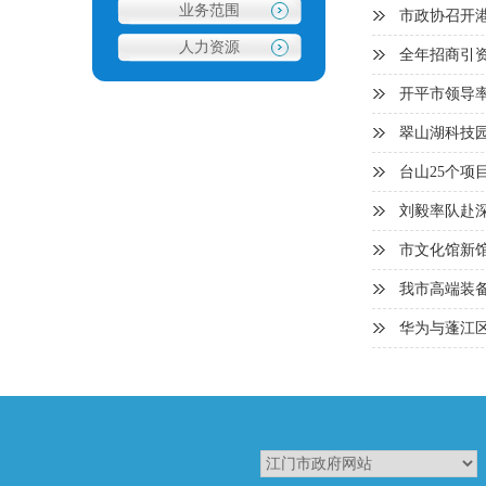
业务范围
市政协召开
人力资源
全年招商引资
开平市领导
翠山湖科技
1
2
台山25个项
刘毅率队赴深
市文化馆新
我市高端装
华为与蓬江