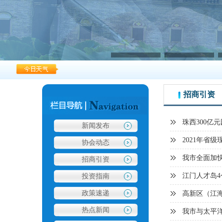
招商引资
珠西300亿
新闻发布
2021年省
协会动态
我市全面加
招商引资
江门人才岛4
投资指南
政策速递
高新区（江海
热点新闻
我市与太平