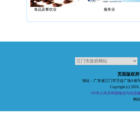
！万众瞩目，逐梦星辰，李
食品及餐饮业
服务业
神舟十七号载人飞船发射圆
嘉宝莉化工集团股份有限公司
珠西创谷（江门
满成功
页面版权所
地址：广东省江门市万达广场A座写字楼五楼 
Copyright (c) 2010.
《中华人民共和国电信与信息服务
网站