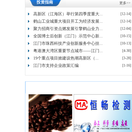
投资指南
更多>>
高新区（江海区）举行第四季度重大...
[12-14]
鹤山工业城重大项目开工为经济发展...
[12-14]
聚力招商引资点燃发展引擎鹤山全力...
[12-04]
全国博士后创新（江门）示范中心新...
[10-15]
江门市珠西科技产业创新服务中心挂...
[10-13]
1
2
粤港澳大湾区重要节点城市——江门...
[4-30]
19个重点项目掀建设热潮高新区（...
[3-28]
江门市支持企业政策汇编
[1-16]